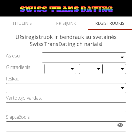
TITULINIS
PRISIJUNK
REGISTRUOKIS
Užsiregistruok
ir bendrauk su svetainės
SwissTransDating.ch nariais!
Aš esu:
Gimtadienis:
Ieškau
Vartotojo vardas:
Slaptažodis: